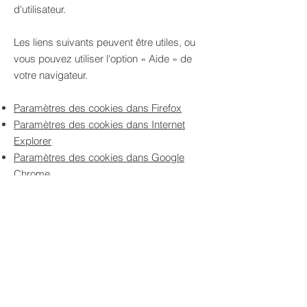
d'utilisateur.
Les liens suivants peuvent être utiles, ou
vous pouvez utiliser l'option
«
Aide
»
de
votre navigateur.
Paramètres des cookies dans Firefox
Paramètres des cookies dans Internet
Explorer
Paramètres des cookies dans Google
Chrome
Paramètres des cookies dans Safari
(OS X)
Paramètres des cookies dans Safari (iOS)
Paramètres des cookies dans Android
Pour refuser et empêcher que vos
données soient utilisées par Google
Analytics sur tous les sites web, consultez