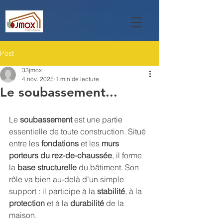
Post
33jmox
4 nov. 2025
1 min de lecture
Le soubassement...
Le 
soubassement
 est une partie 
essentielle de toute construction. Situé 
entre les 
fondations
 et les 
murs 
porteurs du rez-de-chaussée
, il forme 
la 
base structurelle
 du bâtiment. Son 
rôle va bien au-delà d’un simple 
support : il participe à la 
stabilité
, à la 
protection
 et à la 
durabilité
 de la 
maison.